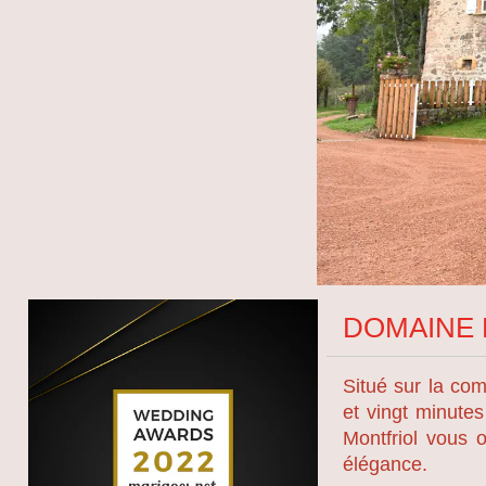
DOMAINE 
Situé sur la co
et vingt minute
Montfriol vous 
élégance.