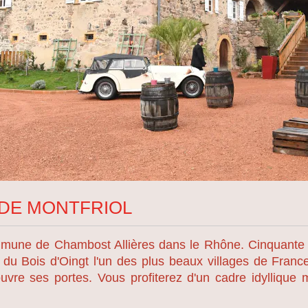
DE MONTFRIOL
mmune de Chambost Allières dans le Rhône. Cinquante
s du Bois d'Oingt l'un des plus beaux villages de Fran
ouvre ses portes. Vous profiterez d'un cadre idyllique