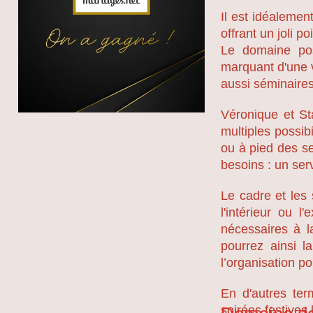
Il est idéalemen
offrant un joli po
Le domaine pos
marquant d'une v
aussi séminaires 
Véronique et Sta
multiples possib
ou à pied des se
besoins : un ser
Le cadre et les 
l'intérieur ou l
nécessaires à l
pourrez ainsi la
l’organisation po
En d'autres ter
soirées festives