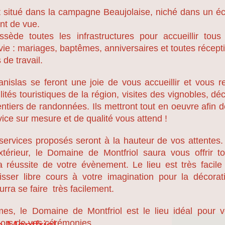
t situé dans la campagne Beaujolaise, niché dans un éc
int de vue.
sède toutes les infrastructures pour accueillir tou
ie : mariages, baptêmes, anniversaires et toutes récept
de travail.
nislas se feront une joie de vous accueillir et vous r
ilités touristiques de la région, visites des vignobles, d
ntiers de randonnées. Ils mettront tout en oeuvre afin 
vice sur mesure et de qualité vous attend !
services proposés seront à la hauteur de vos attentes. 
'extérieur, le Domaine de Montfriol saura vous offrir 
a réussite de votre évènement. Le lieu est très facil
isser libre cours à votre imagination pour la décorati
urra se faire très facilement.
mes, le Domaine de Montfriol est le lieu idéal pour 
 lors de vos cérémonies ...